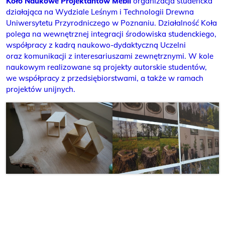
Koło Naukowe Projektantów Mebli
organizacja studencka
działająca na Wydziale Leśnym i Technologii Drewna
Uniwersytetu Przyrodniczego w Poznaniu. Działalność Koła
polega na wewnętrznej integracji środowiska studenckiego,
współpracy z kadrą naukowo-dydaktyczną Uczelni
oraz komunikacji z interesariuszami zewnętrznymi. W kole
naukowym realizowane są projekty autorskie studentów,
we współpracy z przedsiębiorstwami, a także w ramach
projektów unijnych.