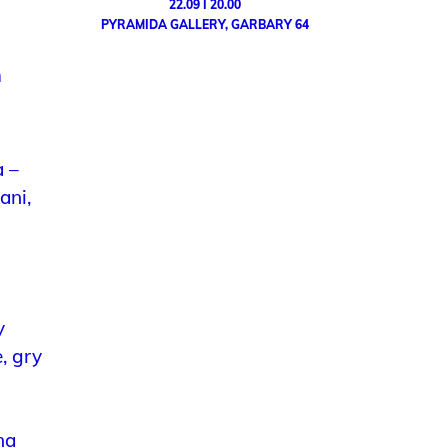
22.09 I 20.00
PYRAMIDA GALLERY, GARBARY 64
ń
 –
ani,
y
, gry
na