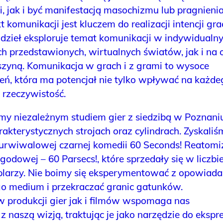
i, jak i być manifestacją masochizmu lub pragnieni
t komunikacji jest kluczem do realizacji intencji gra
dzieł eksploruje temat komunikacji w indywidualn
 przedstawionych, wirtualnych światów, jak i na o
szyną. Komunikacja w grach i z grami to wysoce
eń, która ma potencjał nie tylko wpływać na każde
 rzeczywistość.
my niezależnym studiem gier z siedzibą w Poznaniu
kterystycznych strojach oraz cylindrach. Zyskaliś
urwiwalowej czarnej komedii 60 Seconds! Reatomi
godowej – 60 Parsecs!, które sprzedały się w liczbi
larzy. Nie boimy się eksperymentować z opowiad
ego medium i przekraczać granic gatunków.
produkcji gier jak i filmów wspomaga nas
 naszą wizją, traktując je jako narzędzie do ekspre