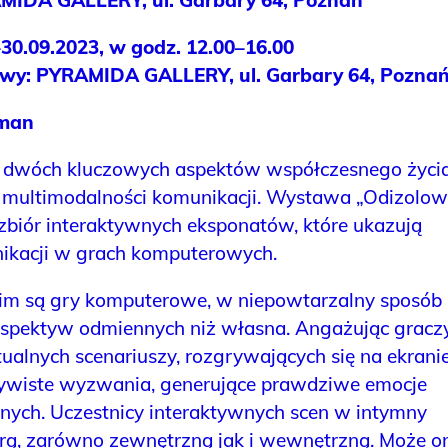
0.09.2023, w godz. 12.00–16.00
awy:
PYRAMIDA GALLERY, ul. Garbary 64, Pozna
eman
 dwóch kluczowych aspektów współczesnego życia
 multimodalności komunikacji. Wystawa „Odizolow
 zbiór interaktywnych eksponatów, które ukazują
nikacji w grach komputerowych.
kim są gry komputerowe, w niepowtarzalny sposób
spektyw odmiennych niż własna. Angażując gracz
alnych scenariuszy, rozgrywających się na ekranie
zywiste wyzwania, generujące prawdziwe emocje
nnych. Uczestnicy interaktywnych scen w intymny
urą, zarówno zewnętrzną jak i wewnętrzną. Może o