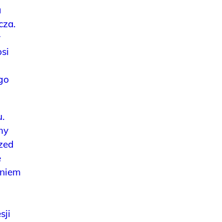
a
cza.
y
si
go
.
my
zed
e
aniem
sji