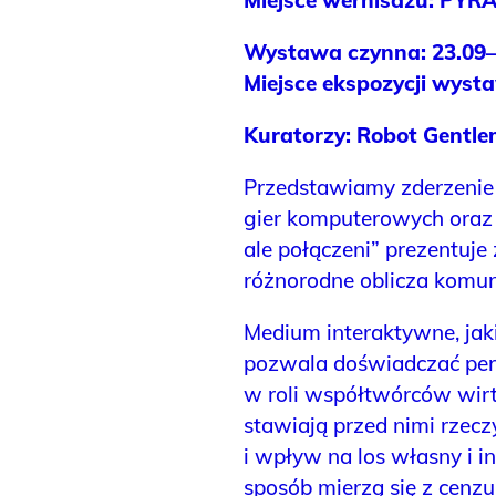
Wystawa czynna: 23.09–3
Miejsce ekspozycji wyst
Kuratorzy: Robot Gentl
Przedstawiamy zderzenie
gier komputerowych oraz
ale połączeni” prezentuje
różnorodne oblicza komu
Medium interaktywne, ja
pozwala doświadczać per
w roli współtwórców wirtu
stawiają przed nimi rzec
i wpływ na los własny i i
sposób mierzą się z cenz