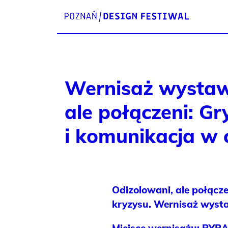
Wernisaż wystaw
ale połączeni: G
i komunikacja w 
Odizolowani, ale połącz
kryzysu.
Wernisaż wystaw
Miejsce wernisażu:
PYRA