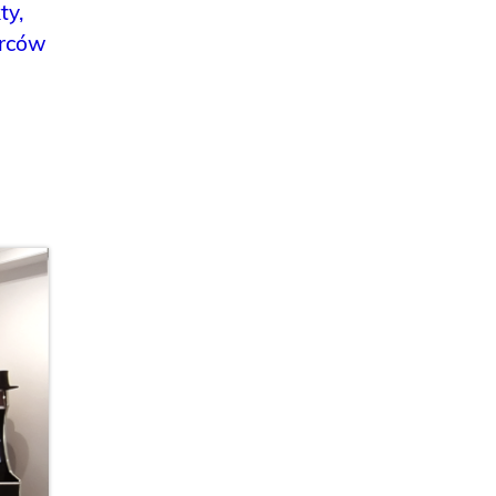
ty,
órców