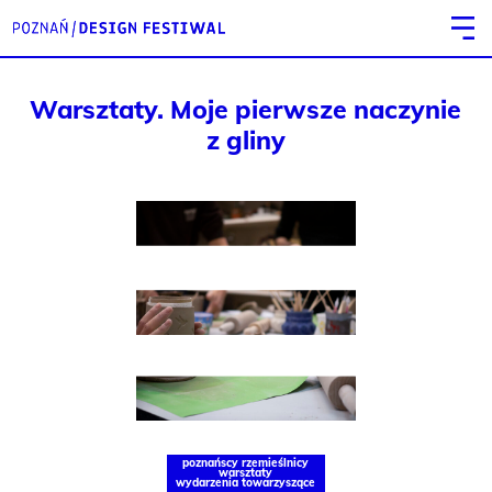
Warsztaty. Moje pierwsze naczynie
z gliny
poznańscy rzemieślnicy
warsztaty
wydarzenia towarzyszące