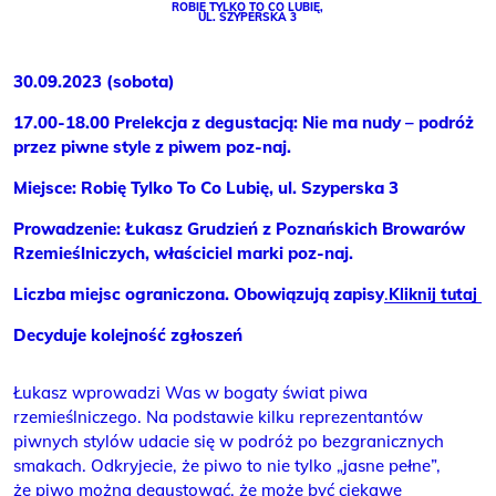
ROBIĘ TYLKO TO CO LUBIĘ,
UL. SZYPERSKA 3
30.09.2023 (sobota)
17.00-18.00 Prelekcja z degustacją: Nie ma nudy – podróż
przez piwne style z piwem poz-naj.
Miejsce: Robię Tylko To Co Lubię, ul. Szyperska 3
Prowadzenie: Łukasz Grudzień z Poznańskich Browarów
Rzemieślniczych, właściciel marki poz-naj.
Liczba miejsc ograniczona. Obowiązują zapisy
.
Kliknij tutaj
Decyduje kolejność zgłoszeń
Łukasz wprowadzi Was w bogaty świat piwa
rzemieślniczego. Na podstawie kilku reprezentantów
piwnych stylów udacie się w podróż po bezgranicznych
smakach. Odkryjecie, że piwo to nie tylko „jasne pełne”,
że piwo można degustować, że może być ciekawe