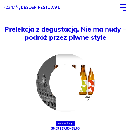
Prelekcja z degustacją. Nie ma nudy –
podróż przez piwne style
warsztaty
30.09 I 17.00 – 18.00