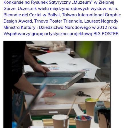
Konkursie na Rysunek Satyryczny „Muzeum” w Zielonej
Górze. Uczestnik wielu międzynarodowych wystaw m. in.
Biennale del Cartel w Bolivii, Taiwan International Graphic
Design Award, Trnava Poster Triennale. Laureat Nagrody
Ministra Kultury i Dziedzictwa Narodowego w 2012 roku.
Współtworzy grupę artystyczno-projektową BiG POSTER