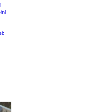
i
łni
eż