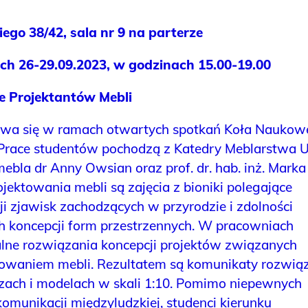
iego 38/42, sala nr 9 na parterze
h 26-29.09.2023, w godzinach 15.00-19.00
e Projektantów Mebli
ywa się w ramach otwartych spotkań Koła Naukow
 Prace studentów pochodzą z Katedry Meblarstwa U
bla dr Anny Owsian oraz prof. dr. hab. inż. Marka
ektowania mebli są zajęcia z bioniki polegające
i zjawisk zachodzących w przyrodzie i zdolności
ach koncepcji form przestrzennych. W pracowniach
lne rozwiązania koncepcji projektów związanych
towaniem mebli. Rezultatem są komunikaty rozwią
zach i modelach w skali 1:10. Pomimo niepewnych
omunikacji międzyludzkiej, studenci kierunku