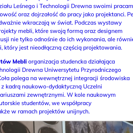
iału Leśnego i Technologii Drewna swoimi pracam
wość oraz dojrzałość do pracy jako projektanci. Pe
 odważnie wkraczają w świat. Podczas wystawy
ojekty mebli, które swoją formą oraz designem
usji nie tylko odnośnie do ich wykonania, ale równi
, który jest nieodłączną częścią projektowania.
tów Mebli
organizacja studencka działająca
hnologii Drewna Uniwersytetu Przyrodniczego
Koła polega na wewnętrznej integracji środowiska
y z kadrą naukowo-dydaktyczną Uczelni
esariuszami zewnętrznymi. W kole naukowym
autorskie studentów, we współpracy
także w ramach projektów unijnych.