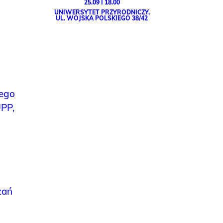
25.09 I 18.00
UNIWERSYTET PRZYRODNICZY,
UL. WOJSKA POLSKIEGO 38/42
ego
PP,
zań