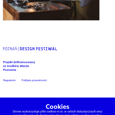
Projekt dofinansowany
ze środków Miasta
Poznania
Regulamin
Polityka prywatności
Cookies
Strona wykorzystuje pliki cookies m.in. w celach statystycznych oraz