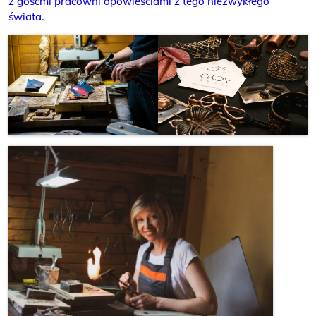
z gośćmi pracowni opowieściami z tego niezwykłego
świata.